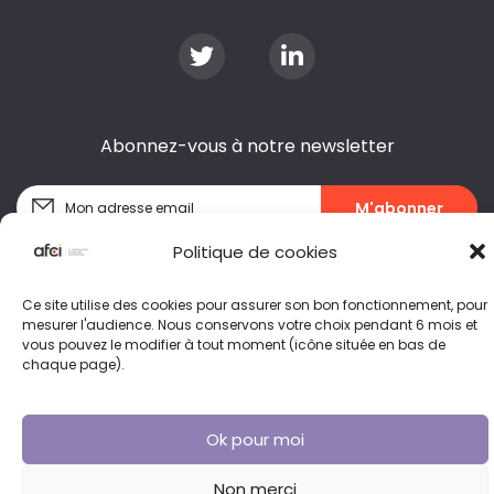
Abonnez-vous à notre newsletter
Politique de cookies
Ce site utilise des cookies pour assurer son bon fonctionnement, pour
mesurer l'audience. Nous conservons votre choix pendant 6 mois et
vous pouvez le modifier à tout moment (icône située en bas de
chaque page).
Plan du site
Conditions générales d’utilisation
Ok pour moi
Crédits et mentions légales
Non merci
Politique de cookies (EU)