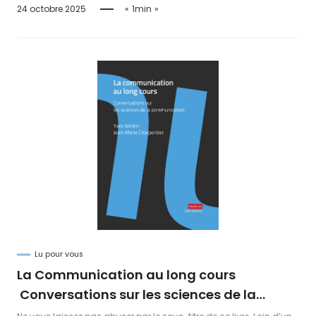
Découvrez les enseignements clés de la matinale Afci sur l’usage
24 octobre 2025
1min
responsable de l’intelligence artificielle en communication et les
pistes pour restaurer la confiance.
Lu pour vous
La Communication au long cours
Conversations sur les sciences de la
communication