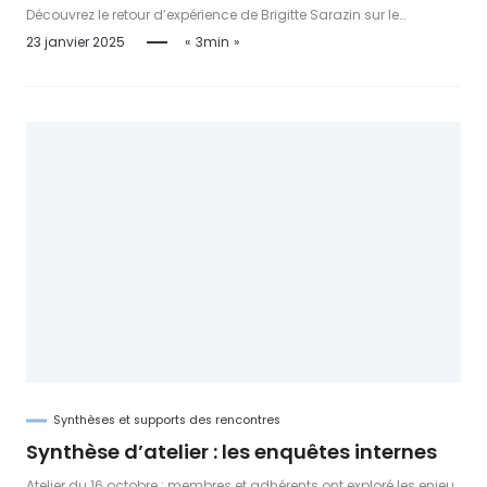
PREVE de Grenoble-Alpes Métropole
Découvrez le retour d’expérience de Brigitte Sarazin sur le
programme PREVE de Grenoble-Alpes Métropole : prévention des
23 janvier 2025
3min
violences externes, soutien aux agents et coconstruction de la
sécurité.
Synthèses et supports des rencontres
Synthèse d’atelier : les enquêtes internes
Atelier du 16 octobre : membres et adhérents ont exploré les enjeux