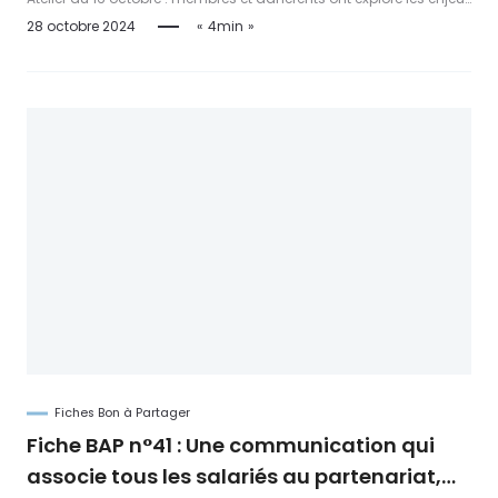
des enquêtes internes en communication. Synthèse des
28 octobre 2024
4min
réflexions et fiche pratique sont disponibles pour approfondir le
sujet.
Fiches Bon à Partager
Fiche BAP n°41 : Une communication qui
associe tous les salariés au partenariat,