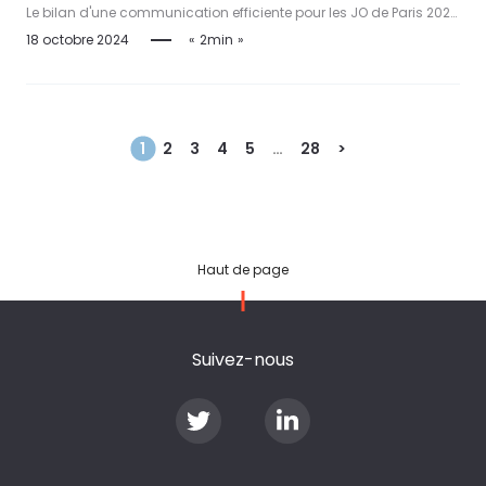
l’exemple d’ArcelorMittal et Paris 2024
Le bilan d'une communication efficiente pour les JO de Paris 2024
qui a su associer tous les salariés : ArcelorMittal France.
18 octobre 2024
2min
1
2
3
4
5
…
28
>
Haut de page
Suivez-nous